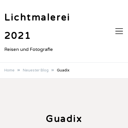
Skip
to
Lichtmalerei
content
2021
Reisen und Fotografie
Home
Neuester Blog
Guadix
Guadix