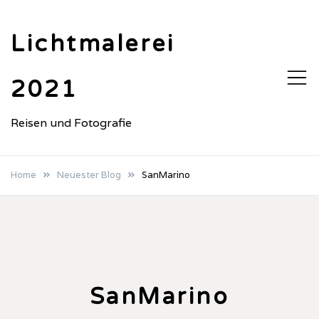
Skip
to
Lichtmalerei
content
2021
Reisen und Fotografie
Home
Neuester Blog
SanMarino
SanMarino