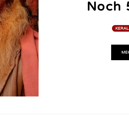
Noch 
KERAL
MEH