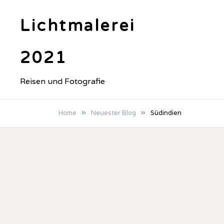
Skip
to
Lichtmalerei
content
2021
Reisen und Fotografie
Home
Neuester Blog
Südindien