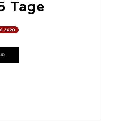
5 Tage
A 2020
R...