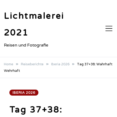
Skip
to
Lichtmalerei
content
2021
Reisen und Fotografie
Home
Reiseberichte
Iberia 2026
Tag 37+38: Wahrhaft
Wehrhaft
IBERIA 2026
Tag 37+38: