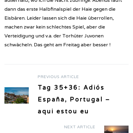
außerhalb, wo ich die Nacht zubringe. Abends läuft
dann das erste Halbfinalspiel der Haie gegen die
Eisbären. Leider lassen sich die Haie überrollen,
machen zwar kein schlechtes Spiel, aber die
Verteidigung und v.a. der Torhüter Juvonen
schwächeln. Das geht am Freitag aber besser !
PREVIOUS ARTICLE
Post
Tag 35+36: Adiós
navigation
España, Portugal –
aqui estou eu
NEXT ARTICLE