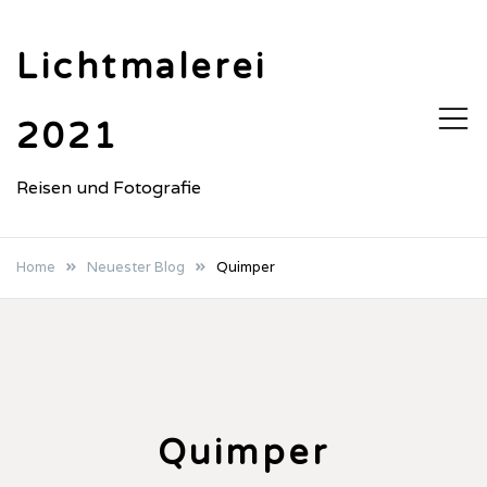
Skip
to
Lichtmalerei
content
2021
Reisen und Fotografie
Home
Neuester Blog
Quimper
Quimper