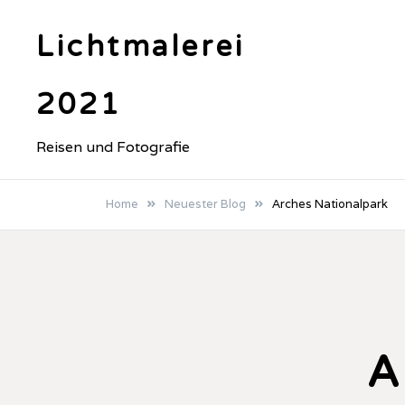
Skip
to
Lichtmalerei
content
2021
Reisen und Fotografie
Home
Neuester Blog
Arches Nationalpark
A