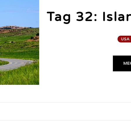
Tag 32: Isla
USA
MEH