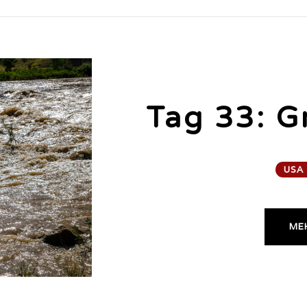
Tag 33: G
USA
MEH