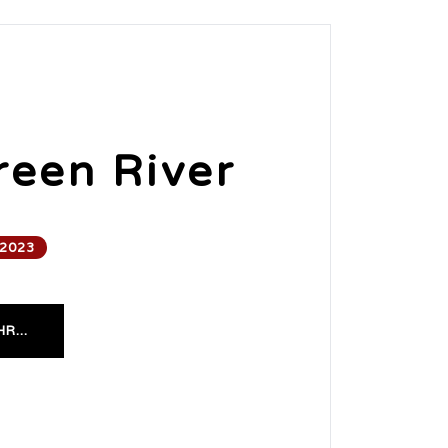
reen River
 2023
R...