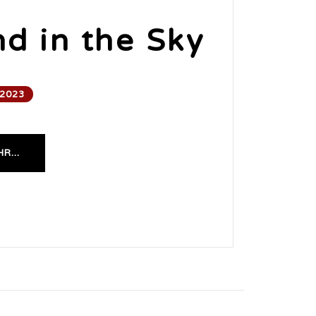
nd in the Sky
 2023
R...