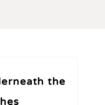
derneath the
ches