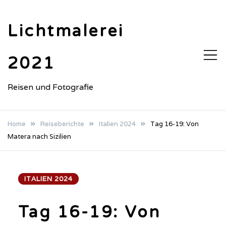
Skip
to
Lichtmalerei
content
2021
Reisen und Fotografie
Home
Reiseberichte
Italien 2024
Tag 16-19: Von
Matera nach Sizilien
ITALIEN 2024
Tag 16-19: Von